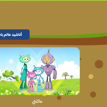
أناشيد عالم باسل 43
عائلتي