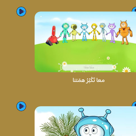
معا تَكْبُرُ همَتنا