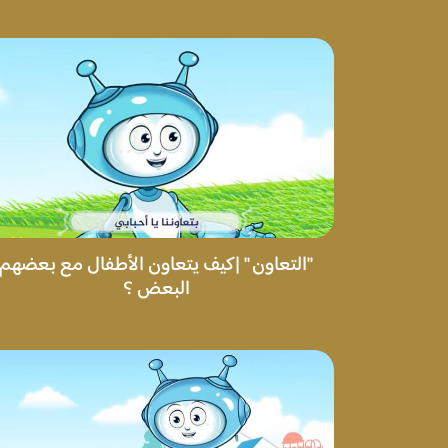
"التعاون " |كيف يتعاون الأطفال مع بعضهم
البعض ؟