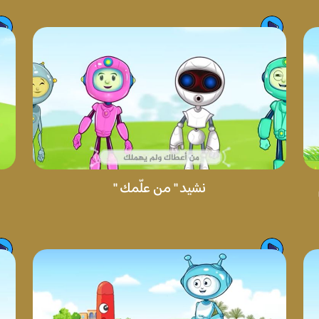
نشيد " من علّمك "