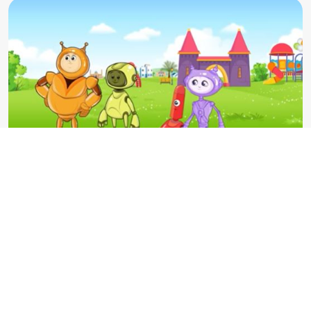
الحلقة العشرون " لا أشتم " | جديد عالم باسل 1444 هـ