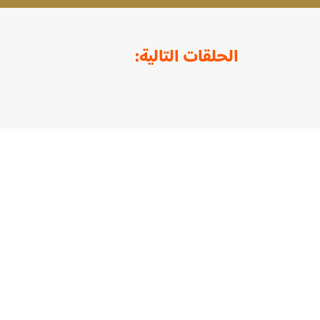
الحلقات التالية:
روابط هامة
الرئيسية
أناشيد
منصة للمرح والفائدة مقدمة
المسلسلات
لأحبابنا الصغار، بطابع تفاعلي