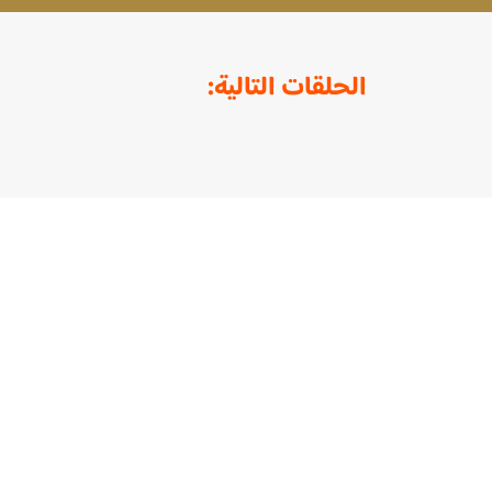
الحلقات التالية:
روابط هامة
الرئيسية
أناشيد
منصة للمرح والفائدة مقدمة
المسلسلات
لأحبابنا الصغار، بطابع تفاعلي